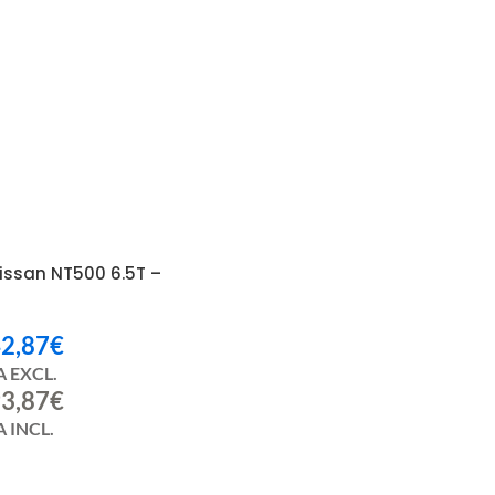
Nissan NT500 6.5T –
2,87
€
A EXCL.
3,87
€
 INCL.