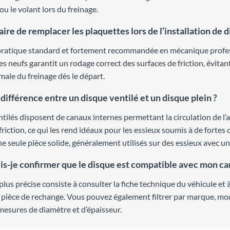
ou le volant lors du freinage.
aire de remplacer les plaquettes lors de l’installation de 
 pratique standard et fortement recommandée en mécanique profess
s neufs garantit un rodage correct des surfaces de friction, évitan
male du freinage dès le départ.
 différence entre un disque ventilé et un disque plein ?
tilés disposent de canaux internes permettant la circulation de l’air
friction, ce qui les rend idéaux pour les essieux soumis à de fortes
e seule pièce solide, généralement utilisés sur des essieux avec u
-je confirmer que le disque est compatible avec mon ca
plus précise consiste à consulter la fiche technique du véhicule et
la pièce de rechange. Vous pouvez également filtrer par marque, mo
mesures de diamètre et d’épaisseur.