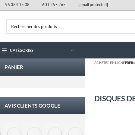
96 384 15 38
601 257 265
[email protected]
CATÉGORIES
ACHETER EN LIGNE
FREI
PANIER
DISQUES DE
AVIS CLIENTS GOOGLE
Eloy Corchero Martinez de Guereñu
Carlos Trullás
Manolo Fernandez Gomez
David Cerrato
Vero Sevilla
jose luis herna