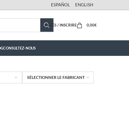
ESPAÑOL
ENGLISH
ACCÈS / INSCRIRE
0,00
€
OG
CONSULTEZ-NOUS