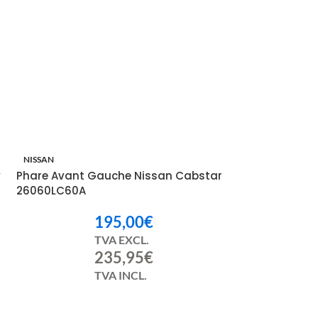
NISSAN
y
Phare Avant Gauche Nissan Cabstar
26060LC60A
195,00
€
TVA EXCL.
235,95
€
TVA INCL.