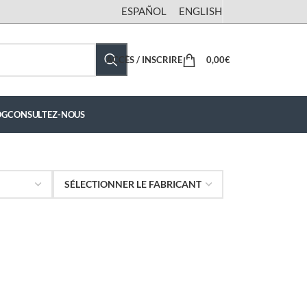
ESPAÑOL
ENGLISH
ACCÈS / INSCRIRE
0,00
€
OG
CONSULTEZ-NOUS