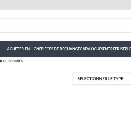
ACHETER EN LIGNE
PIÈCES DE RECHANGE
CATALOGUES
ENTREPRISE
BL
RICITÉ
PHARES
luis hernandez