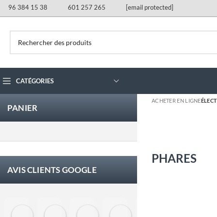
96 384 15 38
601 257 265
[email protected]
CATÉGORIES
ACHETER EN LIGNE
ÉLECT
PANIER
PHARES
AVIS CLIENTS GOOGLE
Eloy Corchero Martinez de Guereñu
Carlos Trullás
Manolo Fernandez Gomez
David Cerrato
Vero Sevilla
jose 