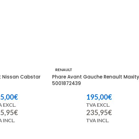
 mois
RENAULT
t Nissan Cabstar
Phare Avant Gauche Renault Maxit
5001872439
5,00
€
195,00
€
A EXCL.
TVA EXCL.
5,95
€
235,95
€
 INCL.
TVA INCL.