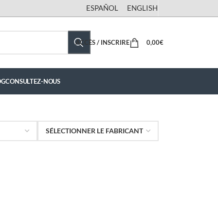
ESPAÑOL
ENGLISH
ACCÈS / INSCRIRE
0,00
€
OG
CONSULTEZ-NOUS