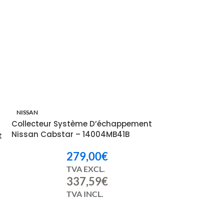
NISSAN
Collecteur Système D’échappement
Nissan Cabstar – 14004MB41B
t
279,00
€
TVA EXCL.
337,59
€
TVA INCL.