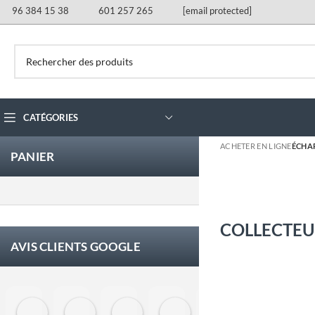
96 384 15 38
601 257 265
[email protected]
CATÉGORIES
ACHETER EN LIGNE
ÉCHA
PANIER
COLLECTEU
AVIS CLIENTS GOOGLE
Eloy Corchero Martinez de Guereñu
Carlos Trullás
Manolo Fernandez Gomez
David Cerrato
Vero Sevilla
jose 