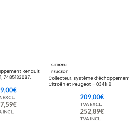
 mois
CITRÖEN
happement Renault
PEUGEOT
1, 7485133087.
Collecteur, système d’échappemen
Citroën et Peugeot – 0341F9
9,00
€
209,00
€
A EXCL.
7,59
€
TVA EXCL.
252,89
€
 INCL.
TVA INCL.