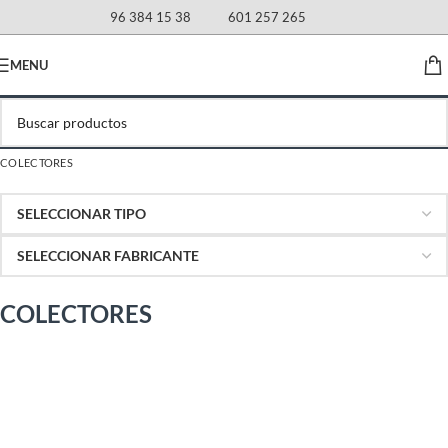
96 384 15 38
601 257 265
MENU
COLECTORES
COLECTORES