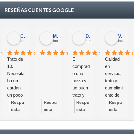
RESEÑAS CLIENTES GOOGLE
Carlos Trullás
Manolo Fernandez Gomez
David Cerrato
Vero Sevilla
 semanas
hace 4 semanas
hace 4 semanas
hace 4 semanas
hace 1 m
Trato de
E
Calidad
10.
comprad
en
Necesita
o una
servicio,
ba un
pieza y
trato y
cardan
un buen
cumplimi
un poco
trato y
ento de
específic
buen
plazos.
Respu
Respu
Respu
Respu
o y se
servicio
Volvería
esta
esta
esta
esta
preocupa
grandes
a
del
del
del
del
ron de
profesion
comprar
propie
propie
propie
propie
que
ales
con total
tario:
tario:
tario:
tario: