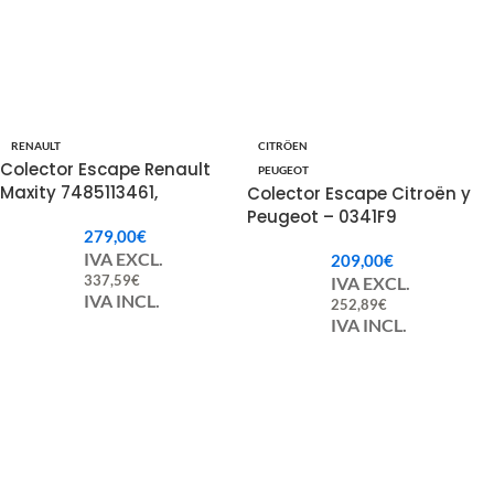
RENAULT
CITRÖEN
Colector Escape Renault
PEUGEOT
Maxity 7485113461,
Colector Escape Citroën y
7485133087.
Peugeot – 0341F9
279,00
€
IVA EXCL.
209,00
€
337,59
€
IVA EXCL.
IVA INCL.
252,89
€
IVA INCL.