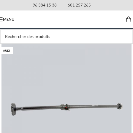
96 384 15 38
601 257 265
MENU
AUDI