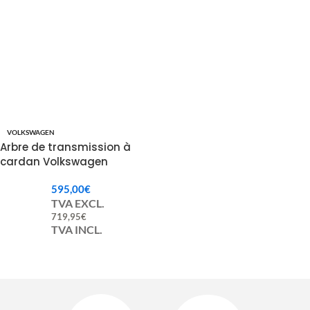
VOLKSWAGEN
Arbre de transmission à
cardan Volkswagen
Touareg
595,00
€
7L6521102G/J/M/R/P
TVA EXCL.
7L0521102B/D/G/H/M/N
719,95
€
TVA INCL.