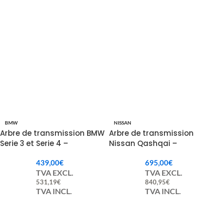
BMW
NISSAN
Arbre de transmission BMW
Arbre de transmission
Serie 3 et Serie 4 –
Nissan Qashqai –
26107600042 / 7600042
37000EY10A / 37000-EY10A
439,00
€
695,00
€
TVA EXCL.
TVA EXCL.
531,19
€
840,95
€
TVA INCL.
TVA INCL.