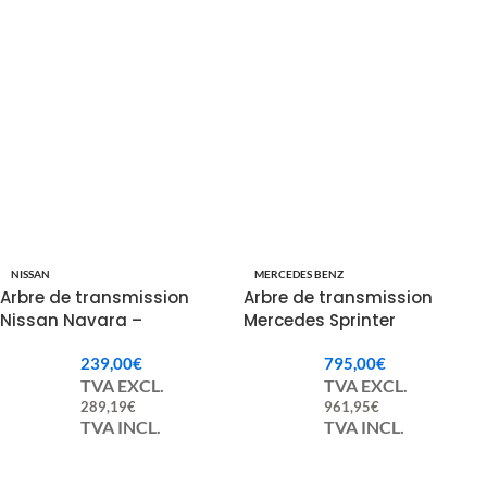
NISSAN
MERCEDES BENZ
Arbre de transmission
Arbre de transmission
Nissan Navara –
Mercedes Sprinter
37200DY235 / 37200-DY235
A9064102716 9064102716
239,00
€
795,00
€
TVA EXCL.
TVA EXCL.
289,19
€
961,95
€
TVA INCL.
TVA INCL.