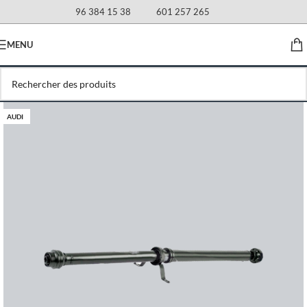
96 384 15 38
601 257 265
MENU
AUDI