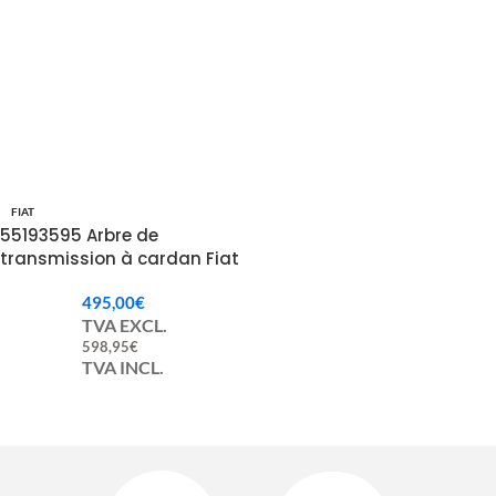
FIAT
55193595 Arbre de
transmission à cardan Fiat
Panda 4×4 55222107-
495,00
€
55197051
TVA EXCL.
598,95
€
TVA INCL.