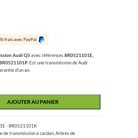
0% frais avec PayPal
ission Audi Q5
avec références
8R0521101E,
 8R0521101P
. Est une transmission de Audi
rantie d’un an.
AJOUTER AU PANIER
1E - 8R0521101K
e de transmission à cardan
,
Arbres de