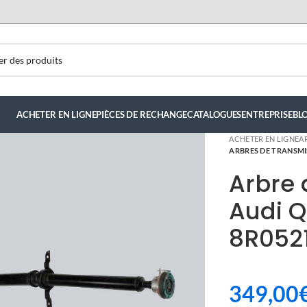
ACHETER EN LIGNE
PIÈCES DE RECHANGE
CATALOGUES
ENTREPRISE
BL
ACHETER EN LIGNE
A
ARBRES DE TRANSMI
Arbre 
Audi Q
8R0521
349,00
ndez