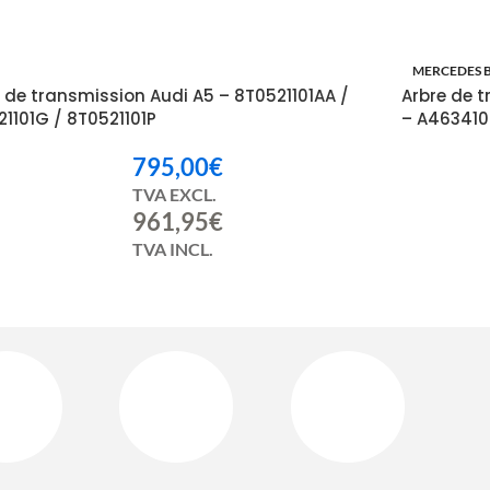
I
MERCEDES 
 de transmission Audi A5 – 8T0521101AA /
Arbre de 
1101G / 8T0521101P
– A463410
795,00
€
TVA EXCL.
961,95
€
TVA INCL.