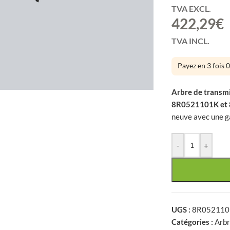
TVA EXCL.
422,29
€
TVA INCL.
Payez en 3 fois 
large
Arbre de transm
8R0521101K et
neuve avec une ga
-
+
UGS :
8R052110
Catégories :
Arbr