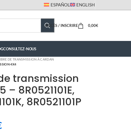
ESPAÑOL
ENGLISH
ACCÈS / INSCRIRE
0,00
€
OG
CONSULTEZ-NOUS
RBRE DE TRANSMISSION À CARDAN
SSION 4X4
de transmission
5 – 8R0521101E,
101K, 8R0521101P
€