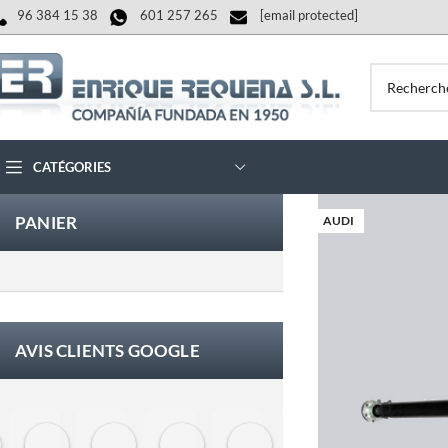
96 384 15 38
601 257 265
[email protected]
CATÉGORIES
PANIER
AUDI
AVIS CLIENTS GOOGLE
Eloy Corchero Martinez de Guereñu
Carlos Trullás
Manolo Fernandez Gomez
David Cerrato
Vero Sevilla
jose luis herna