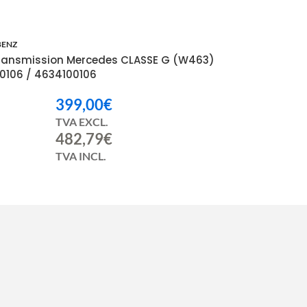
BENZ
transmission Mercedes CLASSE G (W463)
0106 / 4634100106
399,00
€
TVA EXCL.
482,79
€
TVA INCL.