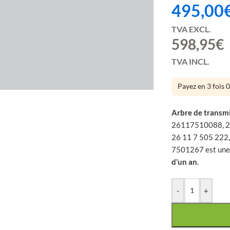
 mois
495,00
TVA EXCL.
598,95
€
TVA INCL.
large
Payez en 3 fois 
Arbre de trans
26117510088, 2
26 11 7 505 222
7501267 est une
d’un an
.
-
+