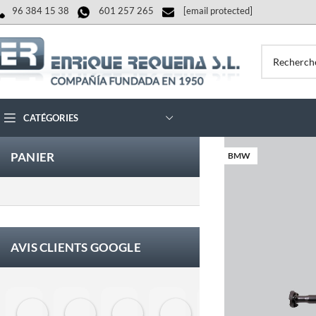
96 384 15 38
601 257 265
[email protected]
CATÉGORIES
PANIER
BMW
AVIS CLIENTS GOOGLE
Eloy Corchero Martinez de Guereñu
Carlos Trullás
Manolo Fernandez Gomez
David Cerrato
Vero Sevilla
jose 