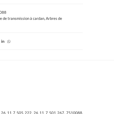
088
e de transmission à cardan
,
Arbres de
4
26 11 7 505 222, 26 11 7 501 267, 7510088,