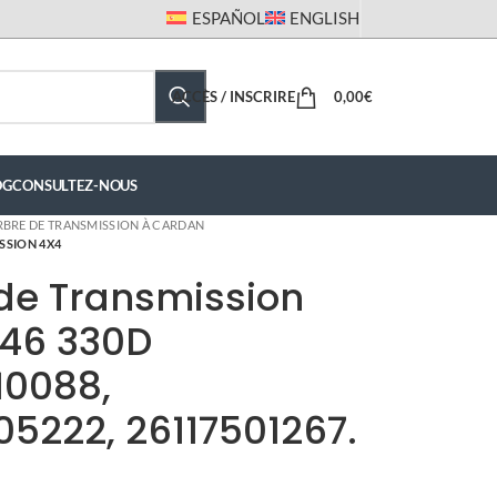
ESPAÑOL
ENGLISH
ACCÈS / INSCRIRE
0,00
€
OG
CONSULTEZ-NOUS
RBRE DE TRANSMISSION À CARDAN
SSION 4X4
de Transmission
46 330D
10088,
05222, 26117501267.