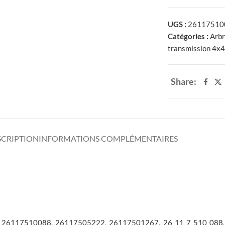
UGS :
26117510
Catégories :
Arbr
transmission 4x
Share:
SCRIPTION
INFORMATIONS COMPLÉMENTAIRES
s 26117510088, 26117505222, 26117501267, 26 11 7 510 088, 