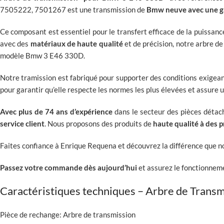
s
an
r
r
r
r
r
r
7505222, 7501267 est une transmission de
Bmw neuve avec une ga
las
za
a
a
a
a
a
a
m
👍🏼
c
c
c
c
c
c
Ce composant est essentiel pour le transfert efficace de la puissan
edi
i
i
i
i
i
i
avec des
matériaux de haute qualité
et de précision, notre arbre d
da
a
a
a
a
a
a
modèle Bmw 3 E46 330D.
s
s
s
s
s
s
s
fu
Notre tramission est fabriqué pour supporter des conditions exigean
E
C
M
D
V
J
er
pour garantir qu’elle respecte les normes les plus élevées et assure 
l
a
a
a
e
o
an
o
r
n
v
r
s
Avec plus de 74 ans d’expérience
dans le secteur des pièces détac
co
y
l
o
i
o
e
service client
. Nous proposons des produits de
haute qualité à des p
rre
p
o
l
d
p
L
ct
o
s
o
p
o
u
Faites confiance à Enrique Requena et découvrez la différence que n
as
r
p
p
o
r
i
.
s
o
o
r
s
s
Passez votre commande dès aujourd’hui
et assurez le fonctionnem
Un
u
r
s
s
u
y
a
c
s
s
u
c
p
Caractéristiques techniques – Arbre de Tra
ra
o
u
u
c
o
o
pid
m
c
v
o
m
r
Pièce de rechange: Arbre de transmission
ez
e
o
a
m
e
l