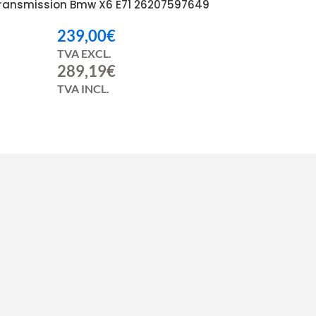
Transmission Bmw X6 E71 26207597649
239,00
€
TVA EXCL.
289,19
€
TVA INCL.