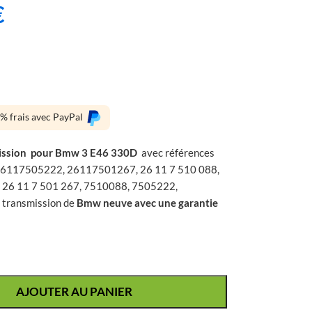
€
0% frais avec PayPal
mission pour Bmw 3 E46 330D
avec références
6117505222, 26117501267, 26 11 7 510 088,
, 26 11 7 501 267, 7510088, 7505222,
 transmission de
Bmw neuve avec une garantie
AJOUTER AU PANIER