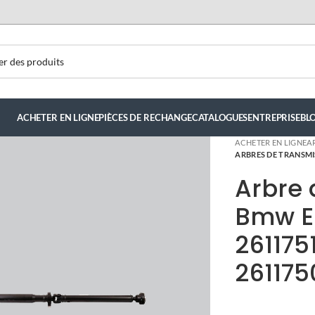
ACHETER EN LIGNE
PIÈCES DE RECHANGE
CATALOGUES
ENTREPRISE
BL
ACHETER EN LIGNE
A
ARBRES DE TRANSMI
Arbre 
Bmw E
261175
261175
luis hernandez