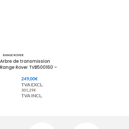
RANGE ROVER
Arbre de transmission
Range Rover TVB500160 –
TVB500510
249,00
€
TVA EXCL.
301,29
€
TVA INCL.