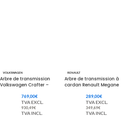
VOLKSWAGEN
RENAULT
Arbre de transmission
Arbre de transmission à
Volkswagen Crafter –
cardan Renault Megane
2E0521163BF / 2E0521163AJ /
Scenic 8200058705
769,00
€
289,00
€
2E0521163BA
TVA EXCL.
TVA EXCL.
930,49
€
349,69
€
TVA INCL.
TVA INCL.