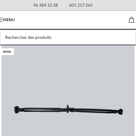
96 384 15 38
601 257 265
MENU
BMW