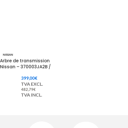
NISSAN
Arbre de transmission
Nissan – 370003JA2B /
370003JA2A
399,00
€
TVA EXCL.
482,79
€
TVA INCL.