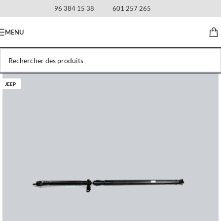
96 384 15 38
601 257 265
MENU
JEEP