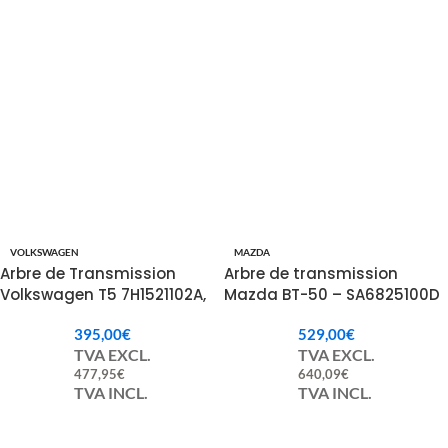
VOLKSWAGEN
MAZDA
Arbre de Transmission
Arbre de transmission
Volkswagen T5 7H1521102A,
Mazda BT-50 – SA6825100D
7H1521102B.
/ SA6825100E / SA6825100F /
395,00
€
529,00
€
SA6825100G
TVA EXCL.
TVA EXCL.
477,95
€
640,09
€
TVA INCL.
TVA INCL.