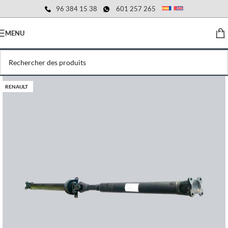
96 384 15 38
601 257 265
MENU
RENAULT