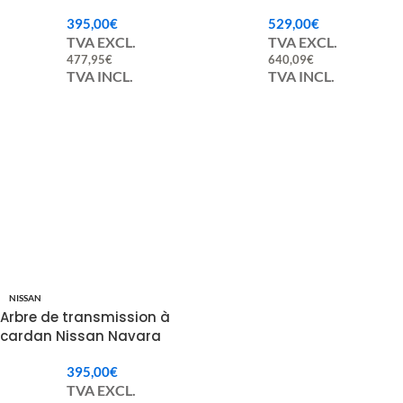
Long 2170 mm
395,00
€
529,00
€
TVA EXCL.
TVA EXCL.
477,95
€
640,09
€
TVA INCL.
TVA INCL.
NISSAN
Arbre de transmission à
cardan Nissan Navara
37200EB300
395,00
€
TVA EXCL.