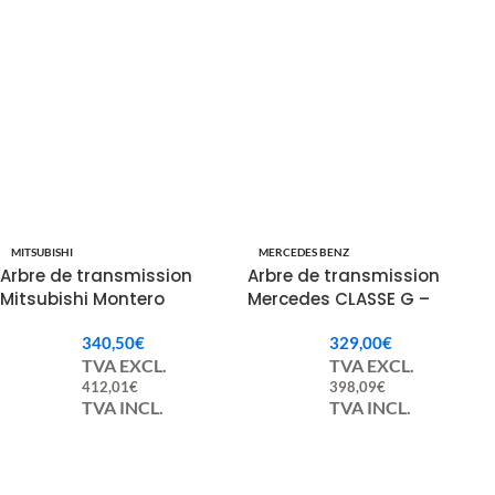
MITSUBISHI
MERCEDES BENZ
Arbre de transmission
Arbre de transmission
Mitsubishi Montero
Mercedes CLASSE G –
MR581616, MR498390,
4634100702 / A4634100702
340,50
€
329,00
€
3401A019.
TVA EXCL.
TVA EXCL.
412,01
€
398,09
€
TVA INCL.
TVA INCL.