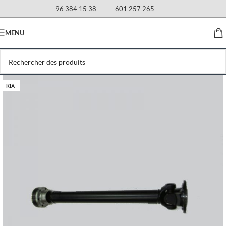
96 384 15 38
601 257 265
MENU
KIA