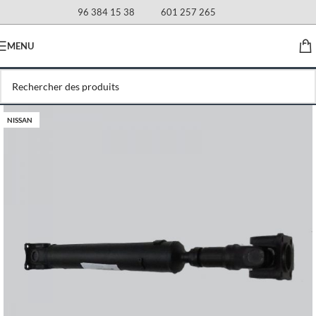
96 384 15 38
601 257 265
MENU
NISSAN