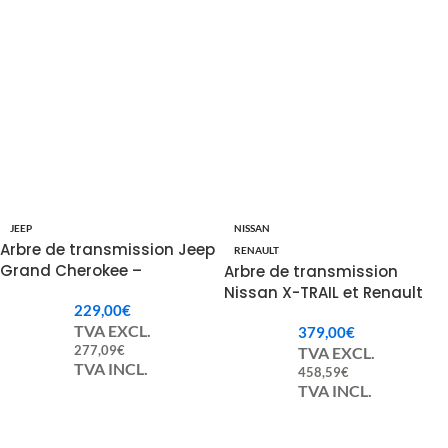
JEEP
NISSAN
Arbre de transmission Jeep
RENAULT
Grand Cherokee –
Arbre de transmission
52853417AD, AC, AB, AA,
Nissan X-TRAIL et Renault
229,00
€
52853010AC, AB, AD
Koleos – 370004BA2A
TVA EXCL.
379,00
€
277,09
€
TVA EXCL.
TVA INCL.
458,59
€
TVA INCL.