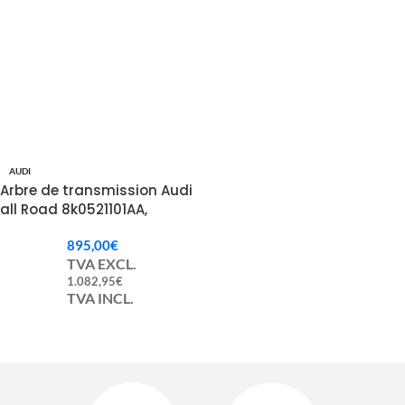
AUDI
Arbre de transmission Audi
all Road 8k0521101AA,
8k0521101G , 8k0521101N
895,00
€
TVA EXCL.
1.082,95
€
TVA INCL.