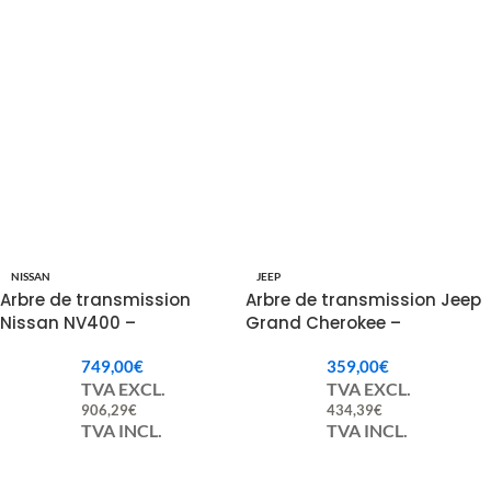
NISSAN
JEEP
Arbre de transmission
Arbre de transmission Jeep
Nissan NV400 –
Grand Cherokee –
8200958092 / 93168906
KRLX53417AD / RLX53417AD
749,00
€
359,00
€
TVA EXCL.
TVA EXCL.
906,29
€
434,39
€
TVA INCL.
TVA INCL.