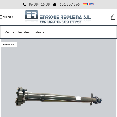
96 384 15 38
601 257 265
MENU
RENAULT