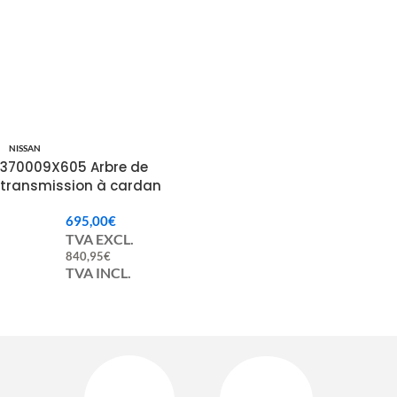
NISSAN
370009X605 Arbre de
transmission à cardan
Nissan Cabstar Atleon
695,00
€
TVA EXCL.
840,95
€
TVA INCL.