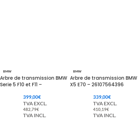
BMW
BMW
Arbre de transmission BMW
Arbre de transmission BMW
Serie 5 F10 et F11 –
X5 E70 – 26107564396
26108648854 / 8648854 /
399,00
€
339,00
€
26107639214 / 7639214
TVA EXCL.
TVA EXCL.
482,79
€
410,19
€
TVA INCL.
TVA INCL.