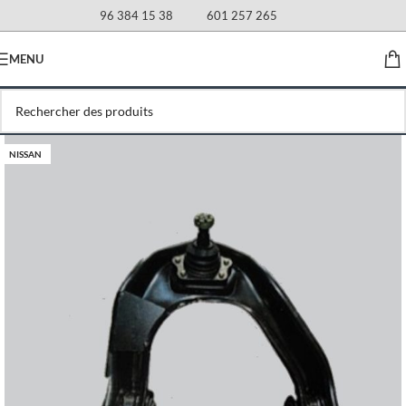
96 384 15 38
601 257 265
MENU
NISSAN