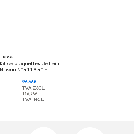
NISSAN
Kit de plaquettes de frein
Nissan NT500 6.5T –
D1060LC55A
96,66
€
TVA EXCL.
116,96
€
TVA INCL.