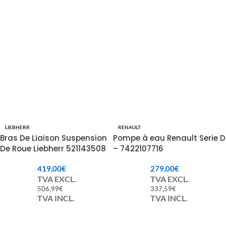
LIEBHERR
RENAULT
Bras De Liaison Suspension
Pompe à eau Renault Serie D
De Roue Liebherr 521143508
– 7422107716
419,00
€
279,00
€
TVA EXCL.
TVA EXCL.
506,99
€
337,59
€
TVA INCL.
TVA INCL.