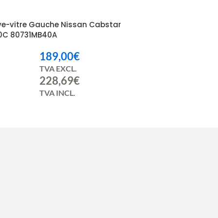
ve-vitre Gauche Nissan Cabstar
0C 80731MB40A
189,00
€
TVA EXCL.
228,69
€
TVA INCL.