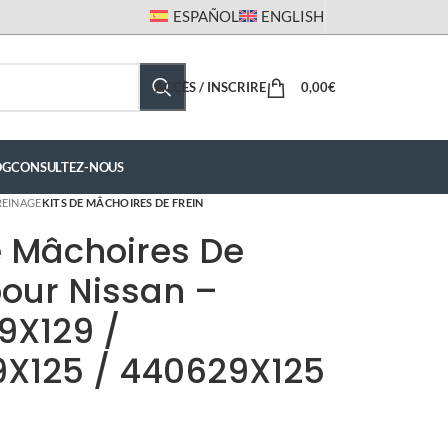
ESPAÑOL
ENGLISH
ACCÈS / INSCRIRE
0,00
€
OG
CONSULTEZ-NOUS
REINAGE
KITS DE MÂCHOIRES DE FREIN
 Mâchoires De
pour Nissan –
9X129 /
9X125 / 440629X125