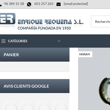
96 384 15 38
601 257 265
[email protected]
CATÉGORIES
PANIER
NISSAN
AVIS CLIENTS GOOGLE
Eloy Corchero Martinez de Guereñu
Carlos Trullás
Manolo Fernandez Gomez
David Cerrato
Vero Sevilla
jose 