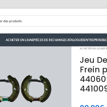
ACHETER EN LIGNE
PIÈCES DE RECHANGE
CATALOGUES
ENTREPRISE
BL
ACHETER EN LIGNE
F
Jeu De
Frein 
44060
44100
luis hernandez