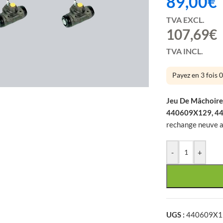
89,00
€
 mois
TVA EXCL.
107,69
€
TVA INCL.
large
Payez en 3 fois 
Jeu De Mâchoire
440609X129, 4
rechange neuve a
-
+
UGS :
440609X1