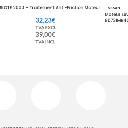
RKOTE 2000 – Traitement Anti-Friction Moteur
NISSAN
Moteur Lè
32,23
€
80731MB4
TVA EXCL.
39,00
€
TVA INCL.