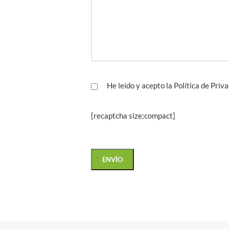
He leído y acepto la
Política de Priv
[recaptcha size:compact]