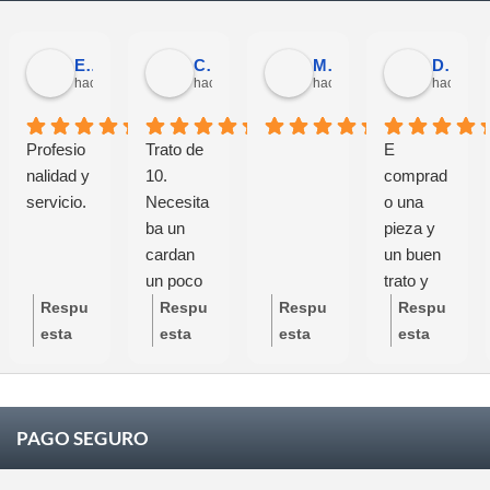
Eloy Corchero Martinez de Guereñu
Carlos Trullás
Manolo Fernandez Gomez
David Cerrato
hace 1 mes
hace 1 mes
hace 1 mes
hace 1 m
Profesio
Trato de
E
nalidad y
10.
comprad
servicio.
Necesita
o una
ba un
pieza y
cardan
un buen
un poco
trato y
específic
buen
Respu
Respu
Respu
Respu
o y se
servicio
esta
esta
esta
esta
preocupa
grandes
del
del
del
del
ron de
profesion
propie
propie
propie
propie
que
ales
tario:
tario:
tario:
tario:
PAGO SEGURO
todas las
Mucha
Mucha
Mucha
Mucha
medidas
s
s
s
s