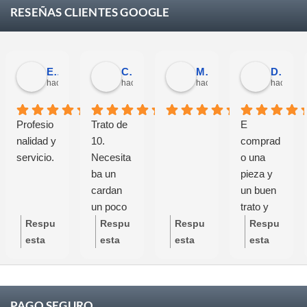
RESEÑAS CLIENTES GOOGLE
Eloy Corchero Martinez de Guereñu
Carlos Trullás
Manolo Fernandez Gomez
David Cerrato
hace 4 semanas
hace 4 semanas
hace 4 semanas
hace 4 s
Profesio
Trato de
E
nalidad y
10.
comprad
servicio.
Necesita
o una
ba un
pieza y
cardan
un buen
un poco
trato y
específic
buen
Respu
Respu
Respu
Respu
o y se
servicio
esta
esta
esta
esta
preocupa
grandes
del
del
del
del
ron de
profesion
propie
propie
propie
propie
que
ales
tario:
tario:
tario:
tario:
PAGO SEGURO
todas las
Mucha
Mucha
Mucha
Mucha