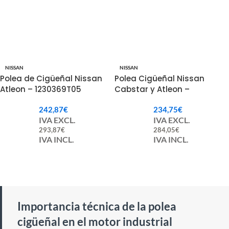
NISSAN
NISSAN
Polea de Cigüeñal Nissan
Polea Cigüeñal Nissan
Atleon – 1230369T05
Cabstar y Atleon –
1230369T60
242,87
€
234,75
€
IVA EXCL.
IVA EXCL.
293,87
€
284,05
€
IVA INCL.
IVA INCL.
Importancia técnica de la polea
cigüeñal en el motor industrial