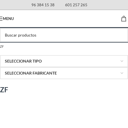
96 384 15 38
601 257 265
MENU
ZF
ZF