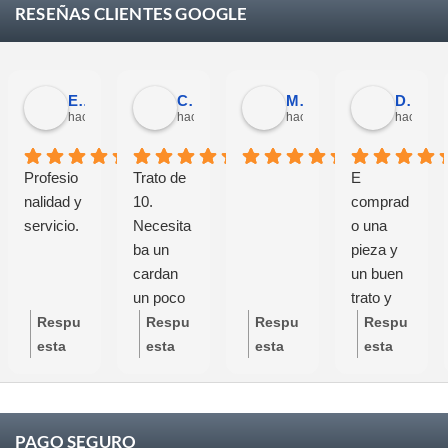
RESEÑAS CLIENTES GOOGLE
Eloy Corchero Martinez de Guereñu
Carlos Trullás
Manolo Fernandez Gomez
David Cerrato
hace 1 mes
hace 1 mes
hace 1 mes
hace 1 m
Profesio
Trato de
E
nalidad y
10.
comprad
servicio.
Necesita
o una
ba un
pieza y
cardan
un buen
un poco
trato y
específic
buen
Respu
Respu
Respu
Respu
o y se
servicio
esta
esta
esta
esta
preocupa
grandes
del
del
del
del
ron de
profesion
propie
propie
propie
propie
que
ales
tario:
tario:
tario:
tario:
PAGO SEGURO
todas las
Mucha
Mucha
Mucha
Mucha