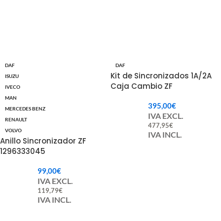
DAF
DAF
Kit de Sincronizados 1A/2A
ISUZU
Caja Cambio ZF
IVECO
1356204007.
MAN
395,00
€
MERCEDES BENZ
IVA EXCL.
RENAULT
477,95
€
VOLVO
IVA INCL.
Anillo Sincronizador ZF
1296333045
99,00
€
IVA EXCL.
119,79
€
IVA INCL.