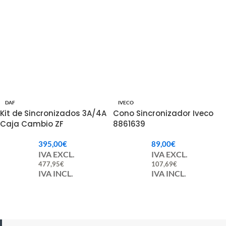
DAF
IVECO
Kit de Sincronizados 3A/4A
Cono Sincronizador Iveco
Caja Cambio ZF
8861639
1356204006.
395,00
€
89,00
€
IVA EXCL.
IVA EXCL.
477,95
€
107,69
€
IVA INCL.
IVA INCL.