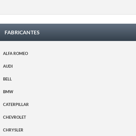
quede
ho.
satisfec
ho.
FABRICANTES
ALFA ROMEO
AUDI
BELL
BMW
CATERPILLAR
CHEVROLET
CHRYSLER