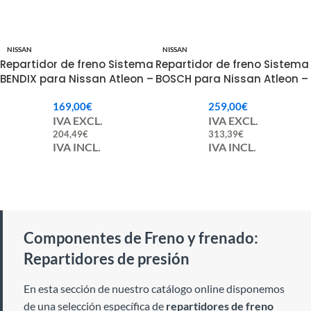
NISSAN
NISSAN
Repartidor de freno Sistema
Repartidor de freno Sistema
BENDIX para Nissan Atleon –
BOSCH para Nissan Atleon –
46400D6200 / 066016110 /
464009X50A / 464009X200
169,00
€
259,00
€
06601611
IVA EXCL.
IVA EXCL.
204,49
€
313,39
€
IVA INCL.
IVA INCL.
Componentes de Freno y frenado:
Repartidores de presión
En esta sección de nuestro catálogo online disponemos
de una selección específica de
repartidores de freno