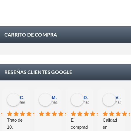
CARRITO DE COMPRA
RESEÑAS CLIENTES GOOGLE
Carlos Trullás
Manolo Fernandez Gomez
David Cerrato
Vero Sevilla
 mes
hace 1 mes
hace 1 mes
hace 1 mes
hace 1 m
Trato de
E
Calidad
10.
comprad
en