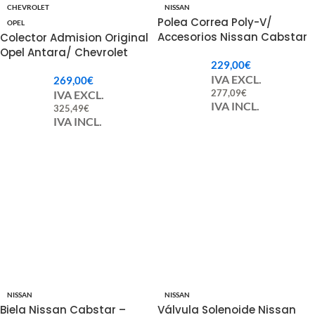
CHEVROLET
NISSAN
Polea Correa Poly-V/
OPEL
Accesorios Nissan Cabstar
Colector Admision Original
– Atleon 11927LA40C
Opel Antara/ Chevrolet
229,00
€
Captiva, Cruze 25193560
IVA EXCL.
269,00
€
277,09
€
IVA EXCL.
IVA INCL.
325,49
€
IVA INCL.
NISSAN
NISSAN
Biela Nissan Cabstar –
Válvula Solenoide Nissan