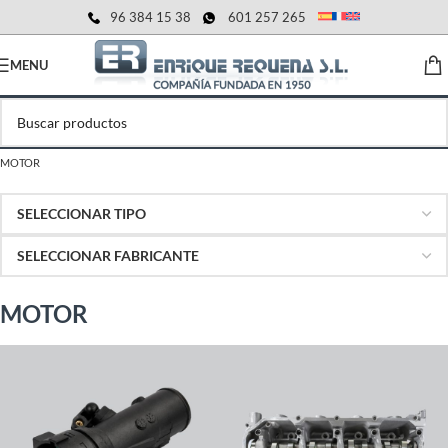
96 384 15 38
601 257 265
MENU
MOTOR
MOTOR