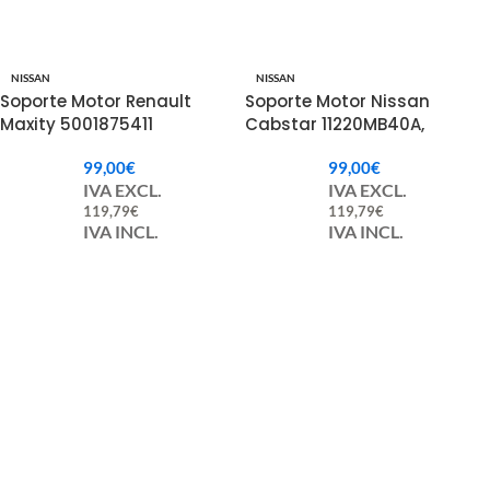
NISSAN
NISSAN
Soporte Motor Renault
Soporte Motor Nissan
Maxity 5001875411
Cabstar 11220MB40A,
11220MC00B.
99,00
€
99,00
€
IVA EXCL.
IVA EXCL.
119,79
€
119,79
€
IVA INCL.
IVA INCL.