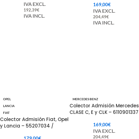
IVA EXCL.
169,00
€
192,39
€
IVA EXCL.
IVA INCL.
204,49
€
IVA INCL.
OPEL
MERCEDES BENZ
Colector Admisión Mercedes
LANCIA
CLASE C, E y CLK – 6110901337
FIAT
/ 6110902237 / 6110903637
Colector Admisión Fiat, Opel
169,00
€
y Lancia – 55207034 /
IVA EXCL.
55231291 / 73501353
204,49
€
179,00
€