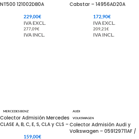
NT500 121002DB0A
Cabstar – 14956AD20A
229,00
€
172,90
€
IVA EXCL.
IVA EXCL.
277,09
€
209,21
€
IVA INCL.
IVA INCL.
MERCEDES BENZ
AUDI
Colector Admisión Mercedes
VOLKSWAGEN
CLASE A, B, C, E, S, CLA y CLS –
Colector Admisión Audi y
A6510900037 /
Volkswagen – 059129711AF /
159,00
€
A6510900037SK
059129711AG