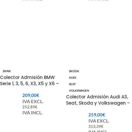
BMW
SKODA
Colector Admisión BMW
AUDI
Serie 1, 3, 5, 6, X3, X5 y X6 –
SEAT
11617790701 / 11617800585
VOLKSWAGEN
209,00
€
Colector Admisión Audi A3,
IVA EXCL.
Seat, Skoda y Volkswagen –
252,89
€
03G129711AS
IVA INCL.
259,00
€
IVA EXCL.
313,39
€
IVA INCL.