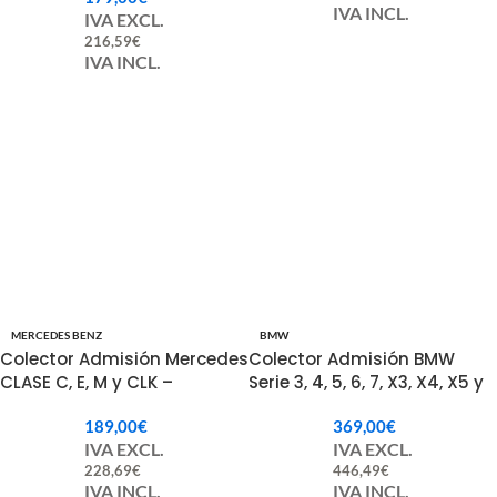
IVA INCL.
IVA EXCL.
216,59
€
IVA INCL.
MERCEDES BENZ
BMW
Colector Admisión Mercedes
Colector Admisión BMW
CLASE C, E, M y CLK –
Serie 3, 4, 5, 6, 7, X3, X4, X5 y
6120900337 / 6120901937 /
X6 – 11617811909
189,00
€
369,00
€
6120901037
IVA EXCL.
IVA EXCL.
228,69
€
446,49
€
IVA INCL.
IVA INCL.