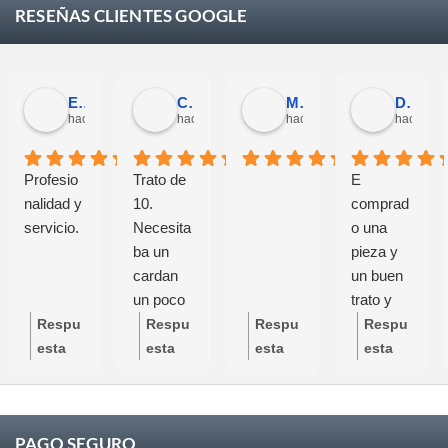
RESEÑAS CLIENTES GOOGLE
Eloy Corchero Martinez de Guereñu
Carlos Trullás
Manolo Fernandez Gomez
David Cerrato
hace 4 semanas
hace 1 mes
hace 1 mes
hace 1 m
Profesio
Trato de
E
nalidad y
10.
comprad
servicio.
Necesita
o una
ba un
pieza y
cardan
un buen
un poco
trato y
específic
buen
Respu
Respu
Respu
Respu
o y se
servicio
esta
esta
esta
esta
preocupa
grandes
del
del
del
del
ron de
profesion
propie
propie
propie
propie
que
ales
tario:
tario:
tario:
tario:
PAGO SEGURO
todas las
Mucha
Mucha
Mucha
Mucha