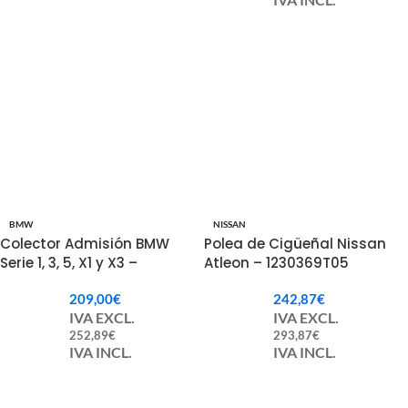
BMW
NISSAN
Colector Admisión BMW
Polea de Cigüeñal Nissan
Serie 1, 3, 5, X1 y X3 –
Atleon – 1230369T05
11618507239 / 11617811214
209,00
€
242,87
€
IVA EXCL.
IVA EXCL.
252,89
€
293,87
€
IVA INCL.
IVA INCL.