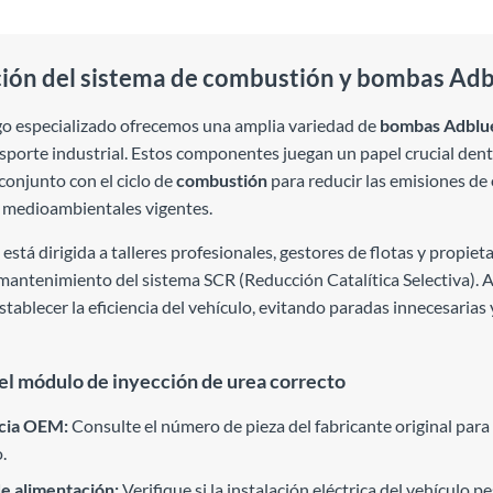
ión del sistema de combustión y bombas Ad
go especializado ofrecemos una amplia variedad de
bombas Adblu
sporte industrial. Estos componentes juegan un papel crucial dent
conjunto con el ciclo de
combustión
para reducir las emisiones de
 medioambientales vigentes.
 está dirigida a talleres profesionales, gestores de flotas y propi
l mantenimiento del sistema SCR (Reducción Catalítica Selectiva). 
establecer la eficiencia del vehículo, evitando paradas innecesar
el módulo de inyección de urea correcto
cia OEM:
Consulte el número de pieza del fabricante original para 
.
de alimentación:
Verifique si la instalación eléctrica del vehículo