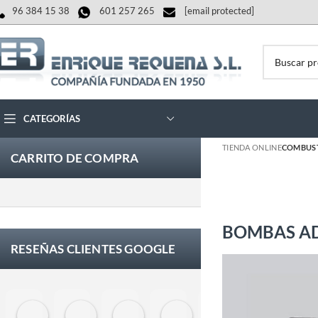
96 384 15 38
601 257 265
[email protected]
CATEGORÍAS
TIENDA ONLINE
COMBUS
CARRITO DE COMPRA
BOMBAS A
RESEÑAS CLIENTES GOOGLE
Eloy Corchero Martinez de Guereñu
Carlos Trullás
Manolo Fernandez Gomez
David Cerrato
Vero Sevilla
jose 