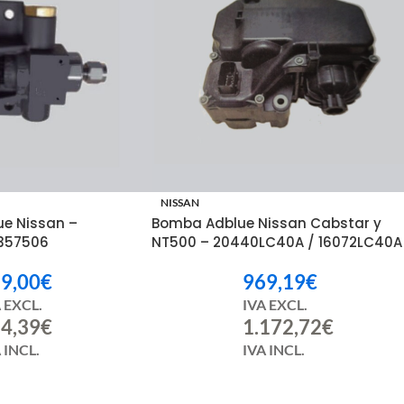
 mes
NISSAN
ue Nissan –
Bomba Adblue Nissan Cabstar y
357506
NT500 – 20440LC40A / 16072LC40A
9,00
€
969,19
€
 EXCL.
IVA EXCL.
4,39
€
1.172,72
€
 INCL.
IVA INCL.