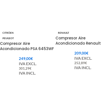
CITRÖEN
RENAULT
Compresor Aire
PEUGEOT
Acondicionado Renault
Compresor Aire
926000994R 926008209R
Acondicionado PSA 6453WF
209,00
€
648738 648739.
IVA EXCL.
249,00
€
252,89
€
IVA EXCL.
IVA INCL.
301,29
€
IVA INCL.