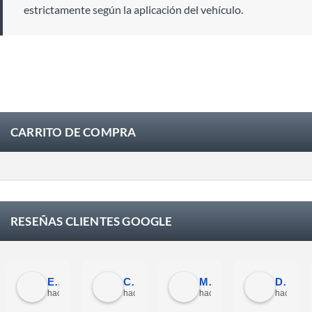
estrictamente según la aplicación del vehículo.
CARRITO DE COMPRA
RESEÑAS CLIENTES GOOGLE
Eloy Corchero Martinez de Guereñu
Carlos Trullás
Manolo Fernandez Gomez
David Cerrato
hace 1 mes
hace 1 mes
hace 1 mes
hace 1 m