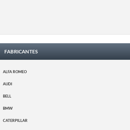
quede
los que
satisfec
satisfec
el
ho.
ho.
cliente
quede
satisfec
ho.
FABRICANTES
ALFA ROMEO
AUDI
BELL
BMW
CATERPILLAR