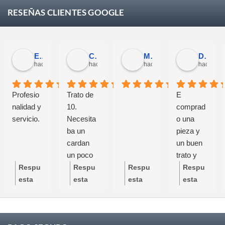
RESEÑAS CLIENTES GOOGLE
Eloy Corchero Martinez de Guereñu
Carlos Trullás
Manolo Fernandez Gomez
David Cerrato
hace 4 semanas
hace 1 mes
hace 1 mes
hace 1 m
Profesio
Trato de
E
nalidad y
10.
comprad
servicio.
Necesita
o una
ba un
pieza y
cardan
un buen
un poco
trato y
específic
buen
Respu
Respu
Respu
Respu
o y se
servicio
esta
esta
esta
esta
preocupa
grandes
del
del
del
del
ron de
profesion
propie
propie
propie
propie
que
ales
tario:
tario:
tario:
tario: