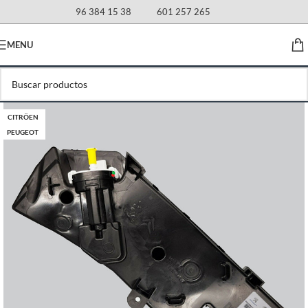
96 384 15 38
601 257 265
MENU
CITRÖEN
PEUGEOT