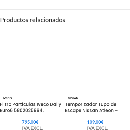
Productos relacionados
IVECO
NISSAN
Filtro Particulas Iveco Daily
Temporizador Tupo de
Euro6 5802025884,
Escape Nissan Atleon –
5802081915.
20010LA21A / 20010LA20A
795,00
€
109,00
€
IVA EXCL.
IVA EXCL.