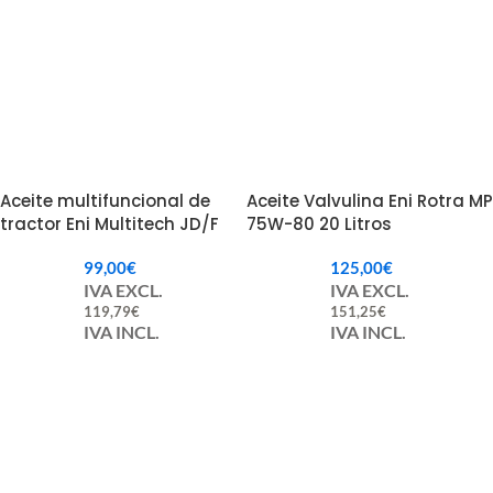
Aceite multifuncional de
Aceite Valvulina Eni Rotra MP
tractor Eni Multitech JD/F
75W-80 20 Litros
10w30 80w 20 Litros.
99,00
€
125,00
€
IVA EXCL.
IVA EXCL.
119,79
€
151,25
€
IVA INCL.
IVA INCL.