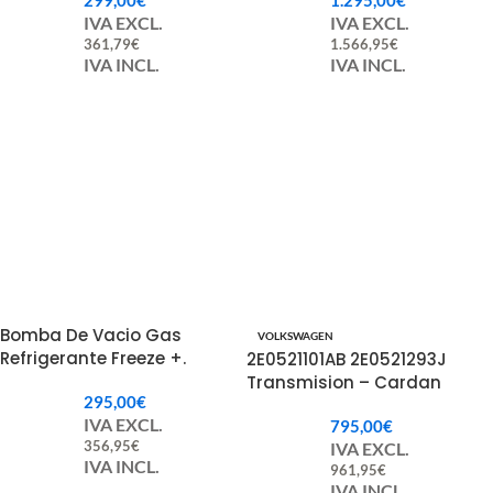
299,00
€
1.295,00
€
IVA EXCL.
IVA EXCL.
361,79
€
1.566,95
€
IVA INCL.
IVA INCL.
Bomba De Vacio Gas
VOLKSWAGEN
Refrigerante Freeze +.
2E0521101AB 2E0521293J
Transmision – Cardan
295,00
€
Volkswagen Crafter.
IVA EXCL.
795,00
€
356,95
€
IVA EXCL.
IVA INCL.
961,95
€
IVA INCL.