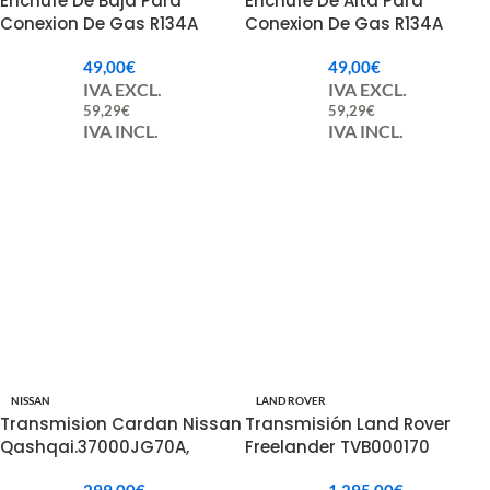
Enchufe De Baja Para
Enchufe De Alta Para
Conexion De Gas R134A
Conexion De Gas R134A
49,00
€
49,00
€
IVA EXCL.
IVA EXCL.
59,29
€
59,29
€
IVA INCL.
IVA INCL.
NISSAN
LAND ROVER
Transmision Cardan Nissan
Transmisión Land Rover
Qashqai.37000JG70A,
Freelander TVB000170
37000BR51A, 37000JD000