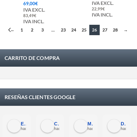
IVA EXCL.
69,00
€
22,99
€
IVA EXCL.
IVA INCL.
83,49
€
IVA INCL.
←
1
2
3
…
23
24
25
26
27
28
→
CARRITO DE COMPRA
RESEÑAS CLIENTES GOOGLE
Eloy Corchero Martinez de Guereñu
Carlos Trullás
Manolo Fernandez Gomez
David Cerrato
hace 4 semanas
hace 4 semanas
hace 4 semanas
hace 4 s