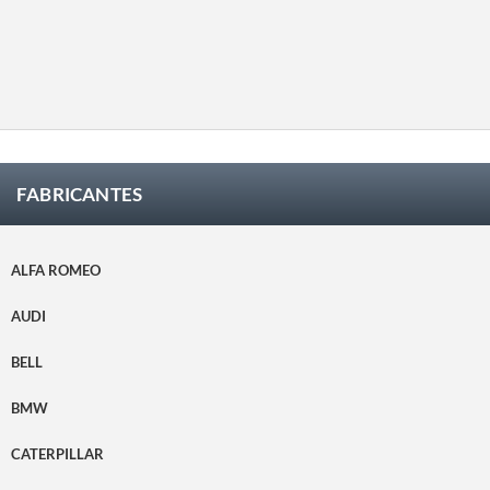
quede
los que
satisfec
satisfec
el
ho.
ho.
cliente
quede
satisfec
ho.
FABRICANTES
ALFA ROMEO
AUDI
BELL
BMW
CATERPILLAR