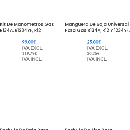
Kit De Manometros Gas
Manguera De Baja Universal
R134A, R1234YF, R12
Para Gas R134A, R12 Y 1234YF.
99,00
€
25,00
€
IVA EXCL.
IVA EXCL.
119,79
€
30,25
€
IVA INCL.
IVA INCL.