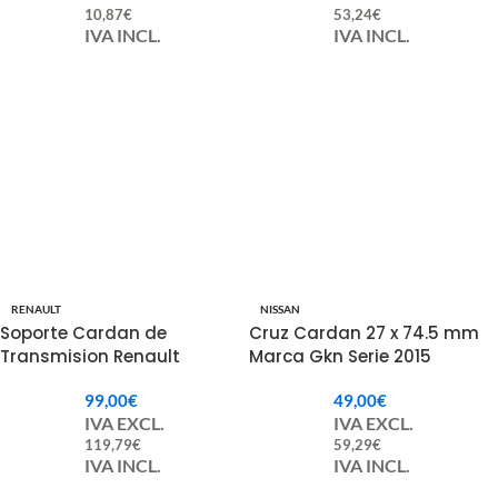
10,87
€
53,24
€
IVA INCL.
IVA INCL.
RENAULT
NISSAN
Soporte Cardan de
Cruz Cardan 27 x 74.5 mm
Transmision Renault
Marca Gkn Serie 2015
Mascott Original.
99,00
€
49,00
€
IVA EXCL.
IVA EXCL.
119,79
€
59,29
€
IVA INCL.
IVA INCL.