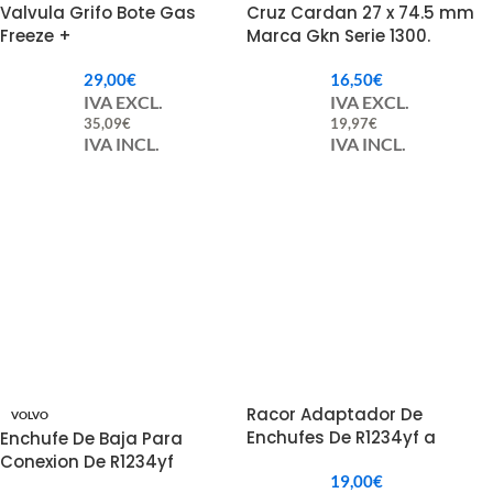
Valvula Grifo Bote Gas
Cruz Cardan 27 x 74.5 mm
Freeze +
Marca Gkn Serie 1300.
29,00
€
16,50
€
IVA EXCL.
IVA EXCL.
35,09
€
19,97
€
IVA INCL.
IVA INCL.
Racor Adaptador De
VOLVO
Enchufes De R1234yf a
Enchufe De Baja Para
Mangueras Universales De
Conexion De R1234yf
19,00
€
R134A.