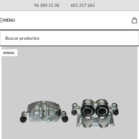
96 384 15 38
601 257 265
MENU
NISSAN