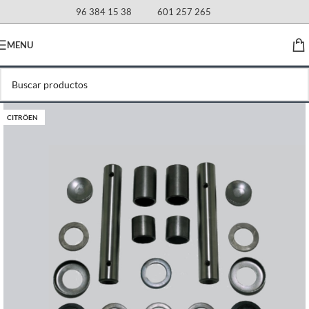
96 384 15 38
601 257 265
MENU
CITRÖEN