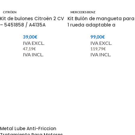
CITRÖEN
MERCEDES BENZ
Kit de bulones Citroën 2 CV
Kit Bulón de mangueta para
– 5451858 / A4135A
1 rueda adaptable a
MERCEDES ref 346.330.02.19
39,00
€
99,00
€
IVA EXCL.
IVA EXCL.
47,19
€
119,79
€
IVA INCL.
IVA INCL.
Metal Lube Anti-Friccion
Tratamiento Para Motores.