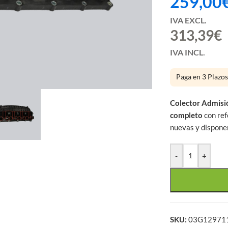
259,00
IVA EXCL.
313,39
€
IVA INCL.
large
Paga en 3 Plazo
Colector Admisi
completo
con re
nuevas y disponen
-
+
SKU:
03G12971