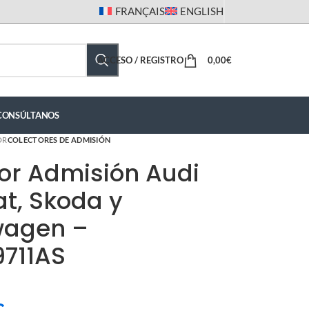
FRANÇAIS
ENGLISH
ACCESO / REGISTRO
0,00
€
CONSÚLTANOS
OR
COLECTORES DE ADMISIÓN
or Admisión Audi
at, Skoda y
wagen –
9711AS