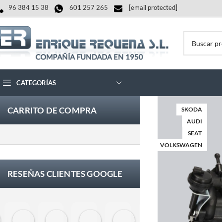
96 384 15 38
601 257 265
[email protected]
CATEGORÍAS
CARRITO DE COMPRA
SKODA
AUDI
SEAT
VOLKSWAGEN
RESEÑAS CLIENTES GOOGLE
Eloy Corchero Martinez de Guereñu
Carlos Trullás
Manolo Fernandez Gomez
David Cerrato
Vero Sevilla
jose luis herna