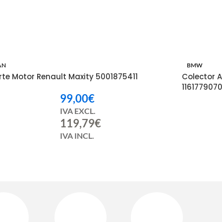
AN
BMW
rte Motor Renault Maxity 5001875411
Colector Ad
1161779070
99,00
€
IVA EXCL.
119,79
€
IVA INCL.