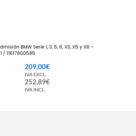
misión BMW Serie 1, 3, 5, 6, X3, X5 y X6 –
1 / 11617800585
209,00
€
IVA EXCL.
252,89
€
IVA INCL.