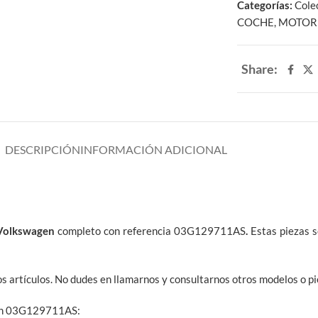
Categorías:
Cole
COCHE
,
MOTOR
Share:
DESCRIPCIÓN
INFORMACIÓN ADICIONAL
 Volkswagen
completo con referencia 03G129711AS
.
Estas piezas 
os artículos. No dudes en llamarnos y consultarnos otros modelos o p
agen 03G129711AS: