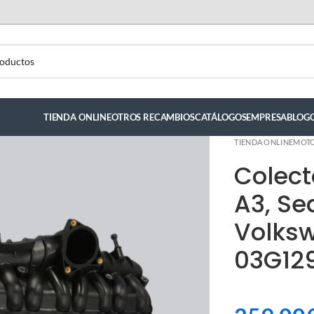
TIENDA ONLINE
OTROS RECAMBIOS
CATÁLOGOS
EMPRESA
BLOG
TIENDA ONLINE
MOT
Colect
A3, Se
Volks
03G12
ndez