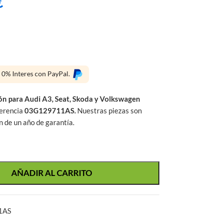
€
s 0% Interes con PayPal.
ón para Audi A3, Seat, Skoda y Volkswagen
ferencia
03G129711AS.
Nuestras piezas son
 de un año de garantía.
AÑADIR AL CARRITO
1AS