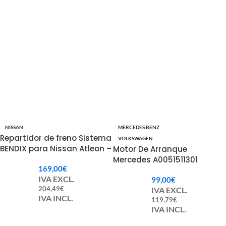
NISSAN
MERCEDES BENZ
Repartidor de freno Sistema
VOLKSWAGEN
BENDIX para Nissan Atleon –
Motor De Arranque
46400D6200 / 066016110 /
Mercedes A0051511301
169,00
€
06601611
IVA EXCL.
99,00
€
204,49
€
IVA EXCL.
IVA INCL.
119,79
€
IVA INCL.