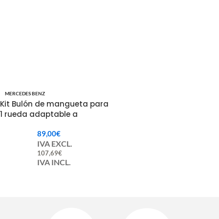
MERCEDES BENZ
Kit Bulón de mangueta para
1 rueda adaptable a
MERCEDES ref 346.330.01.19
89,00
€
IVA EXCL.
107,69
€
IVA INCL.