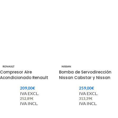
RENAULT
NISSAN
Compresor Aire
Bomba de Servodirección
Acondicionado Renault
Nissan Cabstar y Nissan
926000994R 926008209R
Atleon – 49110F3902 /
209,00
€
259,00
€
49110D6200
IVA EXCL.
IVA EXCL.
252,89
€
313,39
€
IVA INCL.
IVA INCL.