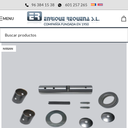
96 384 15 38
601 257 265
MENU
NISSAN