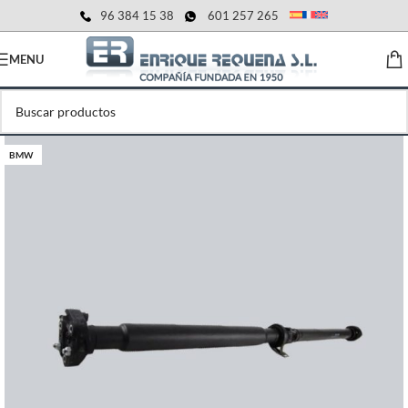
96 384 15 38
601 257 265
MENU
BMW