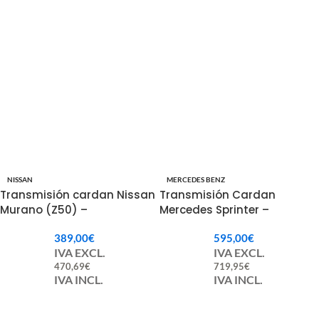
NISSAN
MERCEDES BENZ
Transmisión cardan Nissan
Transmisión Cardan
Murano (Z50) –
Mercedes Sprinter –
37000CB000 / 37000CB00A
A9064109306 / 9064109306
389,00
€
595,00
€
/ 37000-CB000 / 37000-
IVA EXCL.
IVA EXCL.
CB00A
470,69
€
719,95
€
IVA INCL.
IVA INCL.