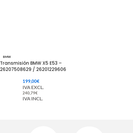
BMW
Transmisión BMW X5 E53 –
26207508629 / 26201229606
199,00
€
IVA EXCL.
240,79
€
IVA INCL.