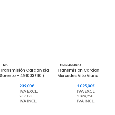
KIA
MERCEDES BENZ
Transmisión Cardan Kia
Transmision Cardan
Sorento – 491003E110 /
Mercedes Vito Viano
49100-3E110
A6394103116, A6394100016
239,00
€
1.095,00
€
IVA EXCL.
IVA EXCL.
289,19
€
1.324,95
€
IVA INCL.
IVA INCL.