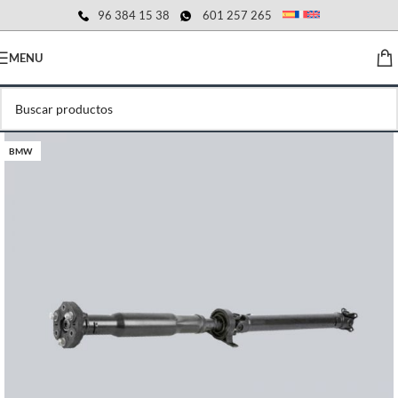
96 384 15 38
601 257 265
MENU
BMW