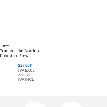
BMW
Transmisión Cardan
Delantero Bmw
26207589985
229,00
€
IVA EXCL.
277,09
€
IVA INCL.