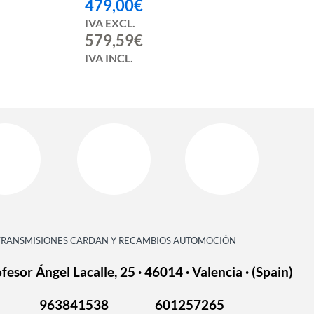
479,00
€
IVA EXCL.
579,59
€
IVA INCL.
TRANSMISIONES CARDAN Y RECAMBIOS AUTOMOCIÓN
fesor Ángel Lacalle, 25 · 46014 · Valencia · (Spain)
963841538
601257265