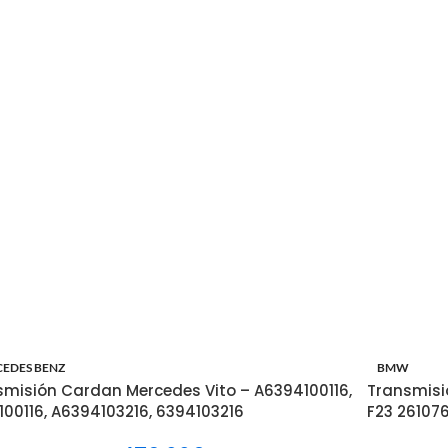
EDES BENZ
BMW
smisión Cardan Mercedes Vito – A6394100116,
Transmisió
100116, A6394103216, 6394103216
F23 26107