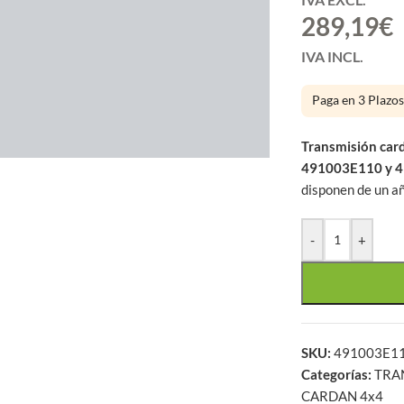
289,19
€
IVA INCL.
Paga en 3 Plazo
large
Transmisión car
491003E110 y 
disponen de un añ
-
+
SKU:
491003E1
Categorías:
TRA
CARDAN 4x4