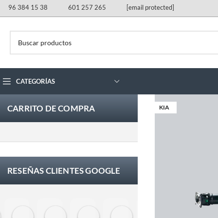
96 384 15 38
601 257 265
[email protected]
CATEGORÍAS
CARRITO DE COMPRA
KIA
RESEÑAS CLIENTES GOOGLE
Eloy Corchero Martinez de Guereñu
Carlos Trullás
Manolo Fernandez Gomez
David Cerrato
Vero Sevilla
jose luis herna