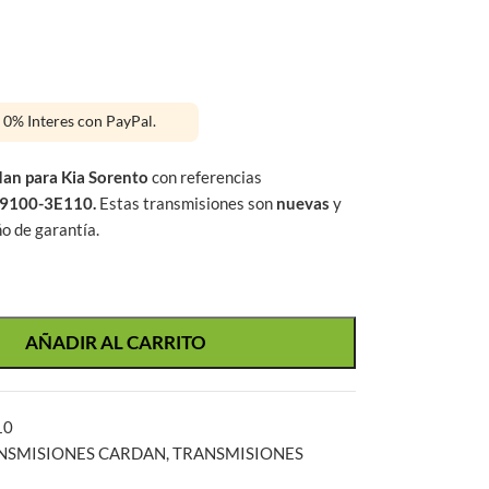
s 0% Interes con PayPal.
dan
para Kia Sorento
con referencias
49100-3E110
.
Estas transmisiones son
nuevas
y
o de garantía.
AÑADIR AL CARRITO
10
NSMISIONES CARDAN
,
TRANSMISIONES