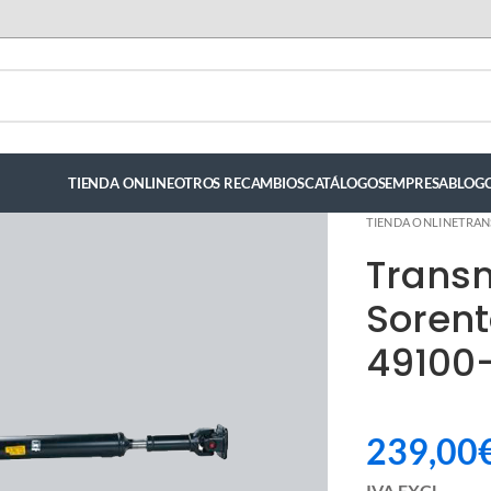
TIENDA ONLINE
OTROS RECAMBIOS
CATÁLOGOS
EMPRESA
BLOG
TIENDA ONLINE
TRAN
Transm
Sorent
49100-
239,00
ndez
IVA EXCL.