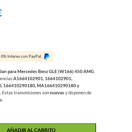
€
s 0% Interes con PayPal.
da
n para
Mercedes Benz
GLE (W166) 450 AMG
rencias
A1664102901, 1664102901,
, 166410290180, MA166410290180 y
.
Estas transmisiones son
nuevas
y disponen de
a.
AÑADIR AL CARRITO