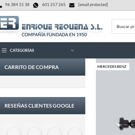
96 384 15 38
601 257 265
[email protected]
CATEGORÍAS
CARRITO DE COMPRA
MERCEDES BENZ
RESEÑAS CLIENTES GOOGLE
Eloy Corchero Martinez de Guereñu
Carlos Trullás
Manolo Fernandez Gomez
David Cerrato
Vero Sevilla
jose 