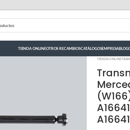
TIENDA ONLINE
OTROS RECAMBIOS
CATÁLOGOS
EMPRESA
BLOG
TIENDA ONLINE
TRAN
Trans
Merce
(W166
A16641
A1664
luis hernandez