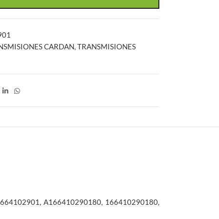
901
NSMISIONES CARDAN
,
TRANSMISIONES
 1664102901, A166410290180, 166410290180,