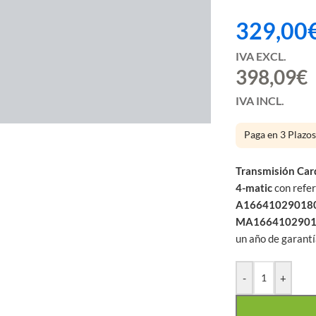
 mes
329,00
IVA EXCL.
398,09
€
large
IVA INCL.
Paga en 3 Plazo
Transmisión Car
4-matic
con refe
A166410290180
MA1664102901
un año de garantí
-
+