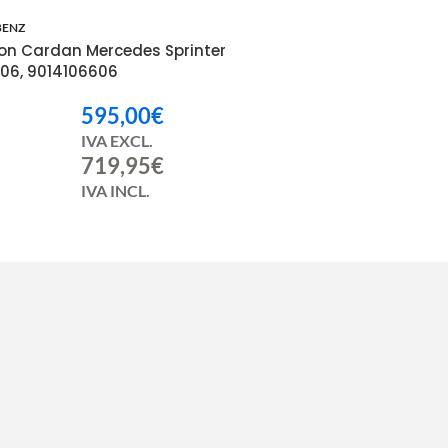
BENZ
on Cardan Mercedes Sprinter
06, 9014106606
595,00
€
IVA EXCL.
719,95
€
IVA INCL.