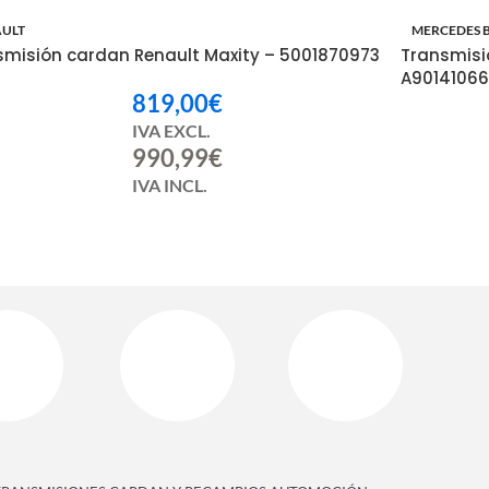
AULT
MERCEDES 
smisión cardan Renault Maxity – 5001870973
Transmisi
A90141066
819,00
€
IVA EXCL.
990,99
€
IVA INCL.