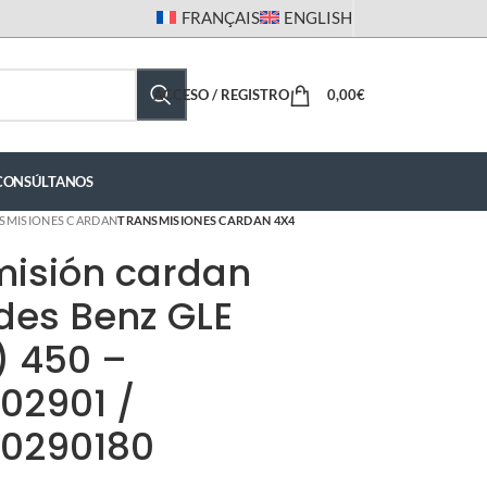
FRANÇAIS
ENGLISH
ACCESO / REGISTRO
0,00
€
CONSÚLTANOS
SMISIONES CARDAN
TRANSMISIONES CARDAN 4X4
misión cardan
des Benz GLE
) 450 –
02901 /
10290180