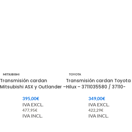
MITSUBISHI
TOYOTA
Transmisión cardan
Transmisión cardan Toyota
Mitsubishi ASX y Outlander –
Hilux – 3711035580 / 37110-
3401A022
35580
395,00
€
349,00
€
IVA EXCL.
IVA EXCL.
477,95
€
422,29
€
IVA INCL.
IVA INCL.