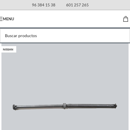
96 384 15 38
601 257 265
MENU
NISSAN