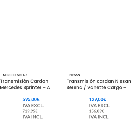
MERCEDES BENZ
NISSAN
Transmisión Cardan
Transmisión cardan Nissan
Mercedes Sprinter – A
Serena / Vanette Cargo –
9064102006 / A 9064100416
370007C002
595,00
€
129,00
€
IVA EXCL.
IVA EXCL.
719,95
€
156,09
€
IVA INCL.
IVA INCL.