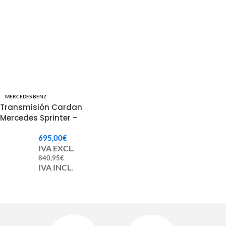
MERCEDES BENZ
Transmisión Cardan
Mercedes Sprinter –
A9064105306 / 9064105306
695,00
€
IVA EXCL.
840,95
€
IVA INCL.