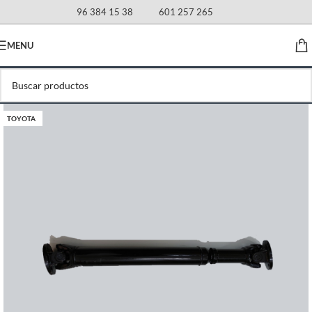
96 384 15 38
601 257 265
MENU
TOYOTA