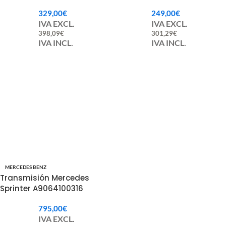
MR580388 / MR580391
329,00
€
249,00
€
IVA EXCL.
IVA EXCL.
398,09
€
301,29
€
IVA INCL.
IVA INCL.
MERCEDES BENZ
Transmisión Mercedes
Sprinter A9064100316
9064100316
795,00
€
IVA EXCL.