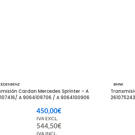
EDES BENZ
BMW
smisión Cardan Mercedes Sprinter – A
Transmisi
107416/ A 9064109706 / A 9064100906
261075243
450,00
€
IVA EXCL.
544,50
€
IVA INCL.