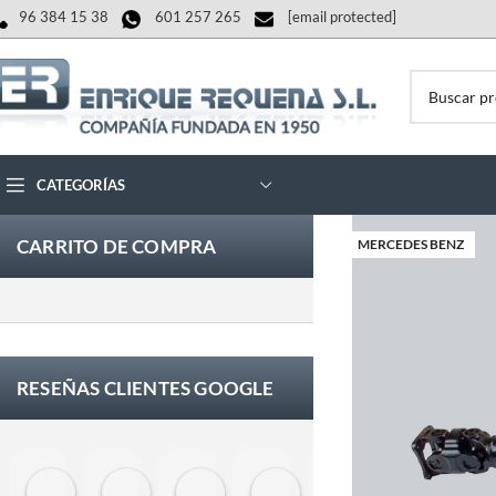
96 384 15 38
601 257 265
[email protected]
CATEGORÍAS
CARRITO DE COMPRA
MERCEDES BENZ
RESEÑAS CLIENTES GOOGLE
Eloy Corchero Martinez de Guereñu
Carlos Trullás
Manolo Fernandez Gomez
David Cerrato
Vero Sevilla
jose 