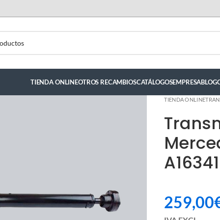
TIENDA ONLINE
OTROS RECAMBIOS
CATÁLOGOS
EMPRESA
BLOG
TIENDA ONLINE
TRAN
Trans
Merce
A16341
259,00
luis hernandez
IVA EXCL.