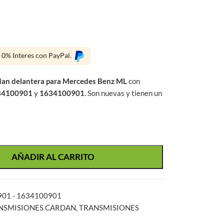
s 0% Interes con PayPal.
dan delantera para Mercedes Benz ML
con
34100901
y
1634100901
. Son nuevas y tienen un
AÑADIR AL CARRITO
01 - 1634100901
NSMISIONES CARDAN
,
TRANSMISIONES