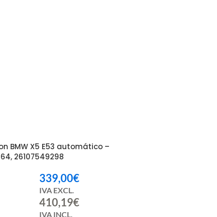
on BMW X5 E53 automático –
64, 26107549298
339,00
€
IVA EXCL.
410,19
€
IVA INCL.