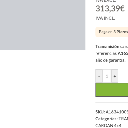
 mes
313,39
€
IVA INCL.
Paga en 3 Plazo
large
Transmisión car
referencias
A16
año de garantía.
-
+
SKU:
A16341009
Categorías:
TRA
CARDAN 4x4