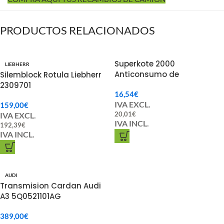
PRODUCTOS RELACIONADOS
Superkote 2000
LIEBHERR
Anticonsumo de
Silemblock Rotula Liebherr
Combustible Diesel para
2309701
16,54
€
Coches 210 ML.
IVA EXCL.
159,00
€
20,01
€
IVA EXCL.
IVA INCL.
192,39
€
IVA INCL.
AUDI
Transmision Cardan Audi
A3 5Q0521101AG
389,00
€