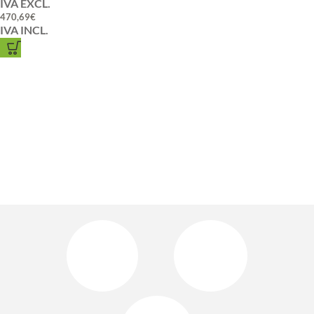
IVA EXCL.
470,69
€
IVA INCL.