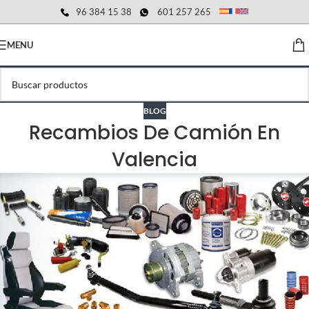
96 384 15 38
601 257 265
MENU
BLOG
Recambios De Camión En
Valencia